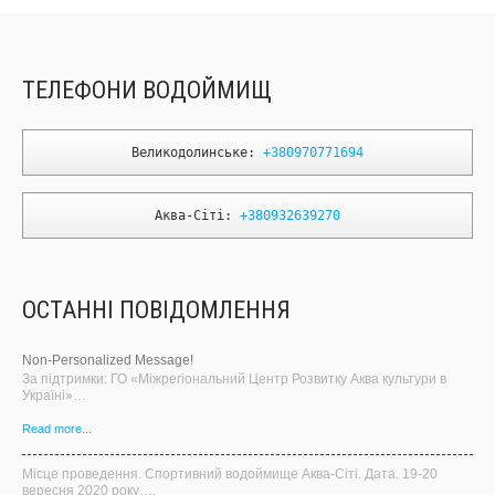
ТЕЛЕФОНИ ВОДОЙМИЩ
Великодолинське: 
+380970771694
Аква-Сіті: 
+380932639270
ОСТАННІ ПОВІДОМЛЕННЯ
Non-Personalized Message!
За підтримки: ГО «Міжрегіональний Центр Розвитку Аква культури в
Україні»…
Read more...
Місце проведення. Спортивний водоймище Аква-Сіті. Дата. 19-20
вересня 2020 року….