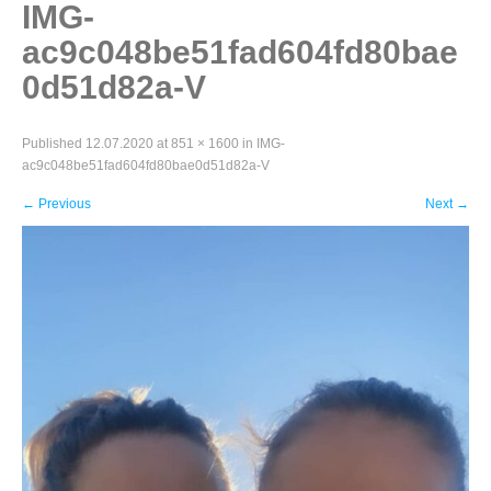
IMG-
ac9c048be51fad604fd80bae
0d51d82a-V
Published
12.07.2020
at
851 × 1600
in
IMG-
ac9c048be51fad604fd80bae0d51d82a-V
←
Previous
Next
→