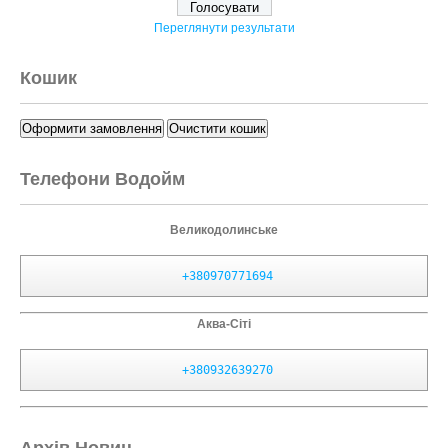
Переглянути результати
Кошик
Оформити замовлення
Очистити кошик
Телефони Водойм
Великодолинське
+380970771694
Аква-Сіті
+380932639270
Архів Новин