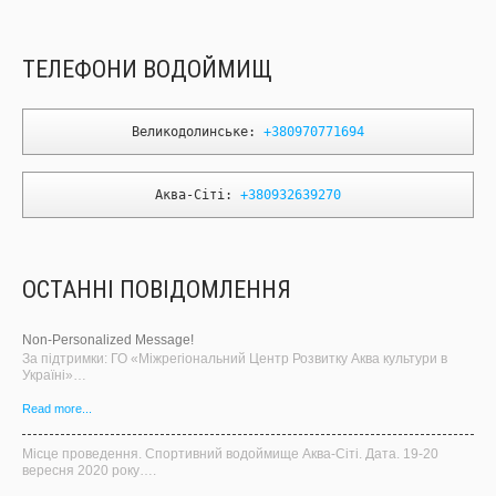
ТЕЛЕФОНИ ВОДОЙМИЩ
Великодолинське: 
+380970771694
Аква-Сіті: 
+380932639270
ОСТАННІ ПОВІДОМЛЕННЯ
Non-Personalized Message!
За підтримки: ГО «Міжрегіональний Центр Розвитку Аква культури в
Україні»…
Read more...
Місце проведення. Спортивний водоймище Аква-Сіті. Дата. 19-20
вересня 2020 року….